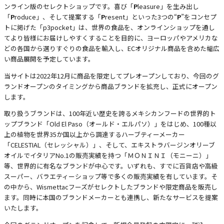
ンライン版のセレクトショップです。喜び「
P
leasure」を生み出し
「
P
roduce」、そして提案する「
P
resent」といった3つの“
P
”をコンセプ
トに掲げた「p3pocket」は、世界の食品を、オンラインショップを通し
てより皆様にお届けしやすくすることを目的に、ヨーロッパやアメリカな
どの各国から選りすぐりの食品を輸入し、ECオリジナル商品を含めた幅広
い商品展開を予定しています。
当サイトは2022年12月に商品を限定してプレオープンしており、今回のグ
ランドオープンのタイミングから商品ブランドを拡充し、正式にオープン
します。
取り扱うブランドは、100年近い歴史を誇るメキシカンフードの世界的ト
ップブランド「Old El Paso（オールド・エルパソ）」をはじめ、100種以
上の植物を世界35か国以上から調達するハーブティーメーカー
「CELESTIAL（セレッシャル）」、そして、エキストラバージンオリーブ
オイルでイタリアNo.1の販売実績を持つ「ＭＯＮＩＮＩ（モニーニ）」
等、世界的に有名なブランドが中心です。いずれも、すでに百貨店や高級
スーパー、バラエティーショップ等で多くの販売実績を有しています。そ
の中から、Wismettacフーズがセレクトしたブランドや限定商品を販売し
ます。同時に本国のブランドメーカーとも連携し、新たなサービスを提案
いたします。