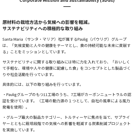
原材料の栽培方法から気候への影響を軽減。
サステナビリティへの積極的な取り組み
Santa Maria（サンタ・マリア）社が属するPaulig（パウリグ）グループ
は、「気候変動と人々の健康をテーマとし、食の持続可能な未来に貢献す
る」ことをミッションとしています。
サステナビリティに関する取り組みには特に力を入れており、「おいしく
て手軽な、環境や人々の健康に配慮した食」をコンセプトとした製品づく
りや社会活動を行っています。
具体的には、以下の取り組みを行っています。
・Pauligグループのもつ11工場のうち、7工場がカーボンニュートラルの認
証を受けています。（工場の動力源の１つとして、自社の風車による風力
発電を使用）。
・グループ最大の製品カテゴリー、トルティーヤに焦点を当て、サプライ
ヤーとともに栽培段階での気候への影響を軽減する炭素削減プロジェクト
を実施しています。