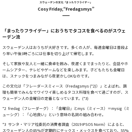
スウェーデンの文化「まったりフライデー」
Cosy Friday,“Fredagsmys”
「まったりフライデー」におうちでタコスを食べるのがスウェ
ーデン流
スウェーデン人はおうちが大好きです。多くの人が、毎週金曜日は普段よ
り早い午後3時ごろには仕事を切り上げて帰宅します。
そして家族や友人と一緒に食卓を囲み、夜遅くまでまったりと、会話やホ
ームシアター、テレビやゲームなどを楽しみます。子どもたちも金曜日
は、スナックをつまみながら夜更かしOKなのです。
この文化は「フレーダースミィース（Fredagsmys (*2)）」とよばれ、調
理も簡単でみんなでワイワイ楽しめるタコス料理を食べて過ごすのが、ス
ウェーデン人の金曜日の定番となっています。(*3)
*2 fredag（フレーダーグ）：「金曜日」とmys（ミィース）＝mysig（ミ
ューシグ）：「心地良い」という意味の名詞の組み合わせ。
*3 サンタ・マリア社委託の消費者調査（2019 IPSOS Norm）によると、
スウェーデン人の85%が定期的にテックス・メックスを食べており、55%