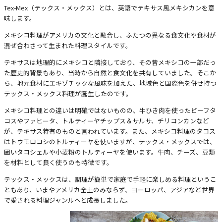
Tex-Mex（テックス・メックス）とは、英語でテキサス風メキシカンを意
味します。
メキシコ料理がアメリカの文化と融合し、ふたつの異なる食文化や食材が
混ぜ合わさって生まれた料理スタイルです。
テキサスは地理的にメキシコと隣接しており、その昔メキシコの一部だっ
た歴史的背景もあり、当時から自然と食文化を共有していました。そこか
ら、地元食材にエキゾチックな風味を加えた、地域色と国際色を併せ持つ
テックス・メックス料理が誕生したのです。
メキシコ料理との違いは明確ではないものの、牛ひき肉を使ったビーフタ
コスやファヒータ、トルティーヤチップス＆サルサ、チリコンカンなど
が、テキサス特有のものと言われています。また、メキシコ料理のタコス
はトウモロコシのトルティーヤを使いますが、テックス・メックスでは、
固いタコシェルや小麦粉のトルティーヤを使います。牛肉、チーズ、豆類
を材料として良く使うのも特徴です。
テックス・メックスは、調理が簡単で家庭で手軽に楽しめる料理というこ
ともあり、いまやアメリカ全土のみならず、ヨーロッパ、アジアなど世界
で愛される料理ジャンルへと成長しました。