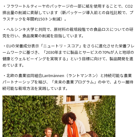
・フラワートルティーヤのパッケージの一部に紙を使用することで、CO2
排出量の削減に貢献しています（新パッケージ導入前との自社比較で、プ
ラスチックを年間約150トン削減）。
・ヘルシンキ大学と共同で、原材料の栽培段階での食品ロスについての研
究を行い、食品廃棄の削減を目指しています。
・EUの栄養成分表示「ニュートリ・スコア」をさらに進化させた栄養フレ
ームワークに基づき、「2030年までに製品とサービスの70%が人と地球の
健康とウェルビーイングを実現する」という目標に向けて、製品開発を進
めています。
・北欧の農業協同組合Lantmännen（ラントマンネン）と持続可能な農業
パートナーシップを結び、「未来の農業プログラム」の中で、より一層持
続可能な栽培方法を実践しています。