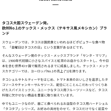
タコス大国スウェーデン発。
欧州No.1のテックス・メックス（テキサス風メキシカン）ブラ
ンド
スウェーデンでは、タコスは国民食といわれるほどポピュラーな食べ物
で、「金曜日はタコスの日」という言葉があるほどです。
そんなスウェーデン発のテックス・メックスブランド「サンタ・マリア」
は、1900年代初頭に小さなスパイスと紅茶のお店からスタートし、今や日
本を含む世界43ヶ国で販売されるまでに成長しました。テックス・メック
スカテゴリーでは、ヨーロッパNo.1の売上 (*1)を誇ります。
タコシェルやトルティーヤをはじめ、トマト本来のおいしさを追求したタ
コソースやチャンキーサルサソース、配合にとことんこだわってつくりあ
げたスパイスミックス、ユニークなタコス用フルーツソースなど、タコス
料理に欠かせない商品を豊富に取り揃えています。
中でもユニークなのが、器ごと食べられるお皿型のタコス用ハードシェル
「タコタブ」シリーズ。お好みの具材をのせて、タコスだけでなく前菜や